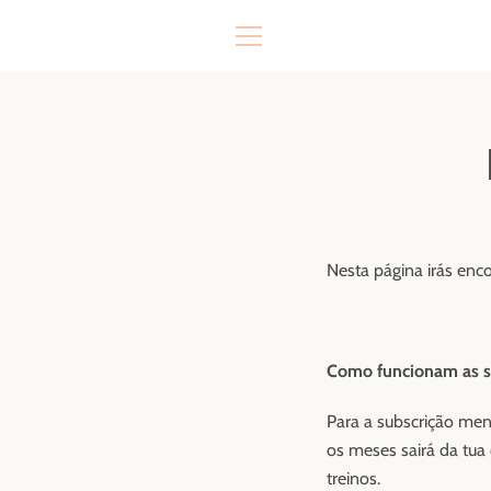
Pular
para
MENU
o
Conteúdo
Nesta página irás enc
Como funcionam as s
Para a subscrição men
os meses sairá da tua
treinos.