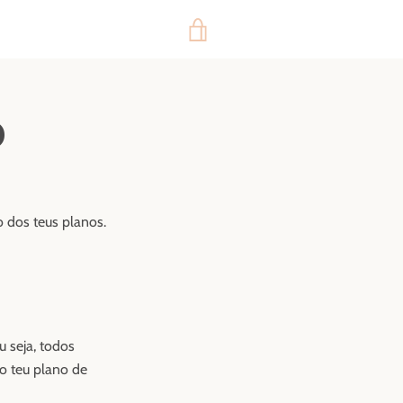
VER
CARRINHO
O
o dos teus planos.
 seja, todos
o teu plano de