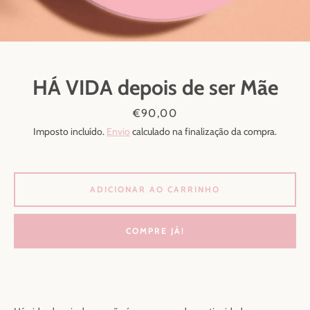
HÁ VIDA depois de ser Mãe
Preço
€90,00
Imposto incluído.
Envio
calculado na finalização da compra.
PESQUISAR
ADICIONAR AO CARRINHO
COMPRE JÁ!